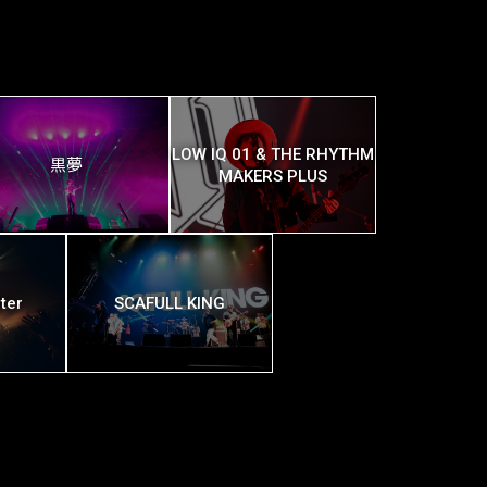
LOW IQ 01 & THE RHYTHM
黒夢
MAKERS PLUS
ter
SCAFULL KING