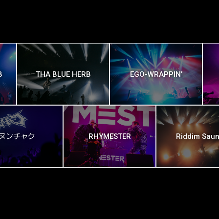
B
THA BLUE HERB
EGO-WRAPPIN’
ヌンチャク
RHYMESTER
Riddim Saun