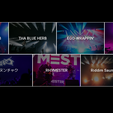
B
THA BLUE HERB
EGO-WRAPPIN’
ヌンチャク
RHYMESTER
Riddim Saun