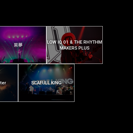
LOW IQ 01 & THE RHYTHM
黒夢
MAKERS PLUS
ter
SCAFULL KING