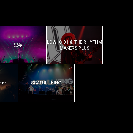
LOW IQ 01 & THE RHYTHM
黒夢
MAKERS PLUS
ter
SCAFULL KING