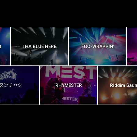
B
THA BLUE HERB
EGO-WRAPPIN’
ヌンチャク
RHYMESTER
Riddim Saun